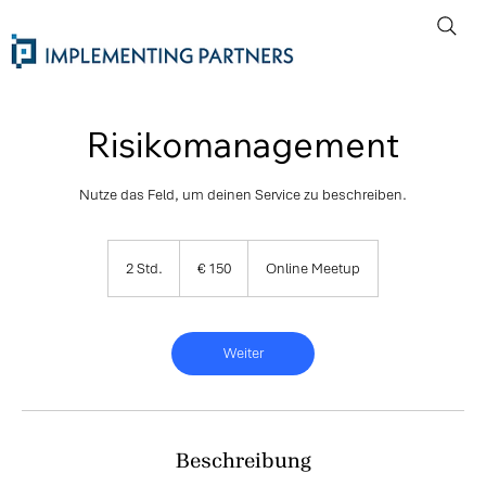
Risikomanagement
Nutze das Feld, um deinen Service zu beschreiben.
150
Euro
2 Std.
2
€ 150
Online Meetup
S
t
d
.
Weiter
Beschreibung